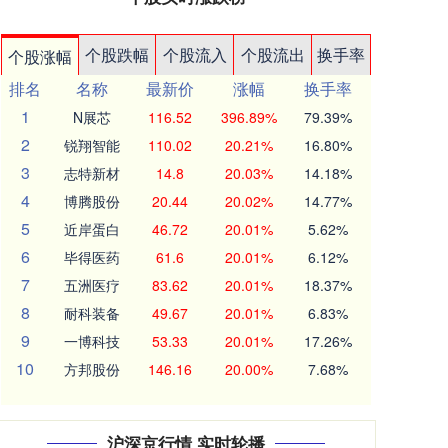
个股跌幅
个股流入
个股流出
换手率
个股涨幅
排名
名称
最新价
涨幅
换手率
1
N展芯
116.52
396.89%
79.39%
2
锐翔智能
110.02
20.21%
16.80%
3
志特新材
14.8
20.03%
14.18%
4
博腾股份
20.44
20.02%
14.77%
5
近岸蛋白
46.72
20.01%
5.62%
6
毕得医药
61.6
20.01%
6.12%
7
五洲医疗
83.62
20.01%
18.37%
8
耐科装备
49.67
20.01%
6.83%
9
一博科技
53.33
20.01%
17.26%
10
方邦股份
146.16
20.00%
7.68%
沪深京行情 实时轮播