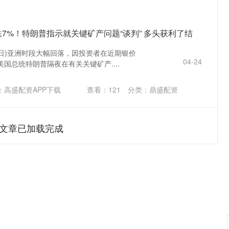
7%！特朗普指示就关键矿产问题“谈判” 多头获利了结
5日)亚洲时段大幅回落，因投资者在近期银价
04-24
国总统特朗普隔夜在有关关键矿产....
：高盛配资APP下载
查看：
121
分类：
鼎盛配资
文章已加载完成