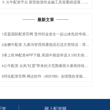
火牛配资平台 新型政策性金融工具迎重磅进展，规模定为5000亿，专家称可撬动投资10倍以上
5
最新文章
宏盈国际配资官网 贵州织金发生一起山体危岩垮塌 提前转移未造成人员伤亡
1
金狮牛配资 九寨沟管理局通报泥石流灾害情况：滞留游客有序撤离，无人员伤亡
2
掌上乾坤配资APP下载 美国中期选举进入100天倒计时 民调显示特朗普支持率处于低位
3
公牛配资 台风“红霞”带来的大范围暴雨大暴雨持续，涡旋或在陆地维持较长时间，强降雨北上
4
同化配资官网 网达软件（603189）业绩预告变脸触发退市警示，投资者或可索赔
5
配资
网上配资网