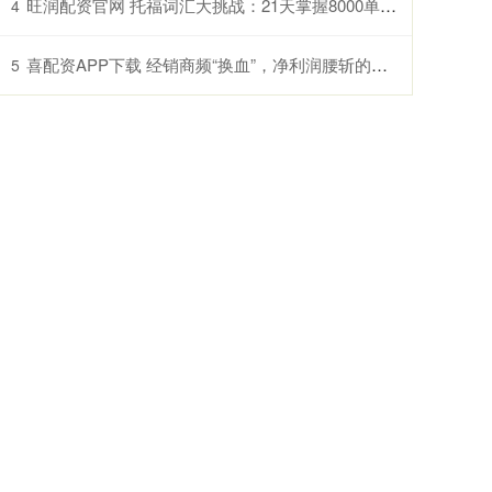
旺润配资官网 托福词汇大挑战：21天掌握8000单词的方法！
4
喜配资APP下载 经销商频“换血”，净利润腰斩的视源股份赴港求钱
5