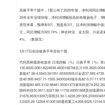
高换手率个股中，1股公布了2025年报，净利润同比增幅
25年全年业绩快报，净利润增幅较高的有隆扬电子，增幅为
类型来看，预增有9只，预盈有3只。以净利润增幅中值
元，同比增幅为323.74%；神农种业、金太阳、川金诺紧随其
4%。（数据宝）
3月17日创业板换手率居前个股
代码简称最新收盘价 日涨跌幅（%）日换手率（%）资金
130.8020.0061.8224636.48301667纳百川105.3620.00
新能47.38-4.5543.561051.65300505川金诺37.593.4738
技40.995.9437.71-1555.34300243瑞丰高材15.37-11.97
润新能80.465.3132.98481.30301373凌玮科技74.252.2029
朗科科技50.9011.6227.99-11732.69301668昊创瑞通58.69
21676.85301309万得凯33.30-1.4226.291305.203003
3.0325.29-12294.41300185通裕重工4.206.6025.1314