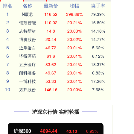
排名
名称
最新价
涨幅
换手率
1
N展芯
116.52
396.89%
79.39%
2
锐翔智能
110.02
20.21%
16.80%
3
志特新材
14.8
20.03%
14.18%
4
博腾股份
20.44
20.02%
14.77%
5
近岸蛋白
46.72
20.01%
5.62%
6
毕得医药
61.6
20.01%
6.12%
7
五洲医疗
83.62
20.01%
18.37%
8
耐科装备
49.67
20.01%
6.83%
9
一博科技
53.33
20.01%
17.26%
10
方邦股份
146.16
20.00%
7.68%
沪深京行情 实时轮播
沪深300
4694.44
北
43.13
0.93%