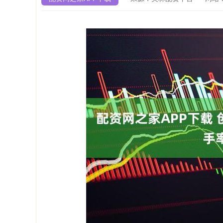
上证指数
3940.04
4.40
2.13%
39.68
1.