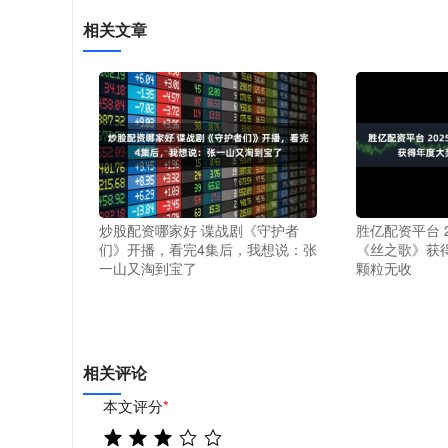
相关文章
炒股配资哪家好 谍战剧《守护者
胜亿配资平台 2
们》开播，看完4集后，我想说：张
《丝之歌》获
一山又淘到宝了
颗粒无收
相关评论
本文评分
*