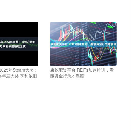
025年Steam大奖：
康乾配资平台 REITs加速推进，看
得年度大奖 亨利依旧
懂资金行为才靠谱