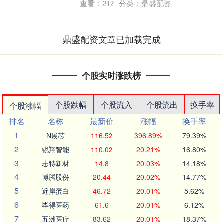
查看：
212
分类：
鼎盛配资
鼎盛配资文章已加载完成
个股实时涨跌榜
个股跌幅
个股流入
个股流出
换手率
个股涨幅
排名
名称
最新价
涨幅
换手率
1
N展芯
116.52
396.89%
79.39%
2
锐翔智能
110.02
20.21%
16.80%
3
志特新材
14.8
20.03%
14.18%
4
博腾股份
20.44
20.02%
14.77%
5
近岸蛋白
46.72
20.01%
5.62%
6
毕得医药
61.6
20.01%
6.12%
7
五洲医疗
83.62
20.01%
18.37%