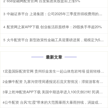
658金融网配资官网 百度集团美股盘前上涨5%
2
中融证券平台 上港集团：公司2025年三季度所得税费用的增长主要是公司的盈利增长
3
配资网之家APP下载 创业板活跃股榜单：29股换手率超20%
4
火牛配资平台 新型政策性金融工具迎重磅进展，规模定为5000亿，专家称可撬动投资10倍以上
5
最新文章
宏盈国际配资官网 贵州织金发生一起山体危岩垮塌 提前转移未造成人员伤亡
1
金狮牛配资 九寨沟管理局通报泥石流灾害情况：滞留游客有序撤离，无人员伤亡
2
掌上乾坤配资APP下载 美国中期选举进入100天倒计时 民调显示特朗普支持率处于低位
3
公牛配资 台风“红霞”带来的大范围暴雨大暴雨持续，涡旋或在陆地维持较长时间，强降雨北上
4