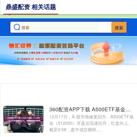
鼎盛配资 相关话题
搜索
360配资APP下载 A500ETF基金（512050）近20日吸金超61亿元，春季躁动有望提前
12月17日，A 股市场修复回升。A500ETF基
金（512050）开盘后迅速拉升，红盘向上。
截至9:58，盘中成交额快....