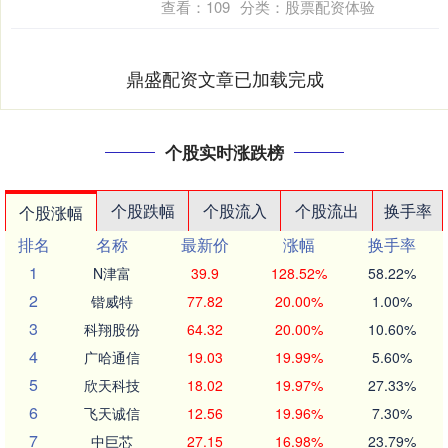
查看：
109
分类：
股票配资体验
鼎盛配资文章已加载完成
个股实时涨跌榜
个股跌幅
个股流入
个股流出
换手率
个股涨幅
排名
名称
最新价
涨幅
换手率
1
N津富
39.9
128.52%
58.22%
2
锴威特
77.82
20.00%
1.00%
3
科翔股份
64.32
20.00%
10.60%
4
广哈通信
19.03
19.99%
5.60%
5
欣天科技
18.02
19.97%
27.33%
6
飞天诚信
12.56
19.96%
7.30%
7
中巨芯
27.15
16.98%
23.79%