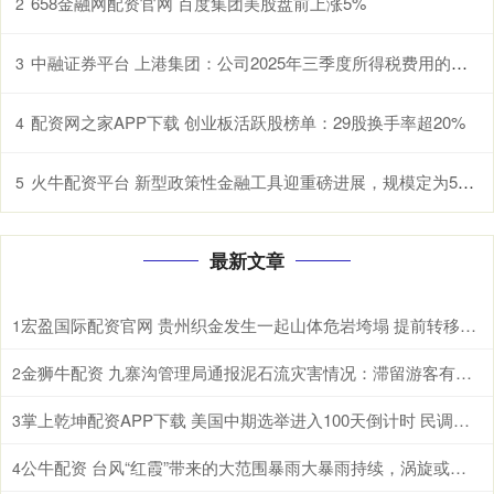
658金融网配资官网 百度集团美股盘前上涨5%
2
中融证券平台 上港集团：公司2025年三季度所得税费用的增长主要是公司的盈利增长
3
配资网之家APP下载 创业板活跃股榜单：29股换手率超20%
4
火牛配资平台 新型政策性金融工具迎重磅进展，规模定为5000亿，专家称可撬动投资10倍以上
5
最新文章
宏盈国际配资官网 贵州织金发生一起山体危岩垮塌 提前转移未造成人员伤亡
1
金狮牛配资 九寨沟管理局通报泥石流灾害情况：滞留游客有序撤离，无人员伤亡
2
掌上乾坤配资APP下载 美国中期选举进入100天倒计时 民调显示特朗普支持率处于低位
3
公牛配资 台风“红霞”带来的大范围暴雨大暴雨持续，涡旋或在陆地维持较长时间，强降雨北上
4