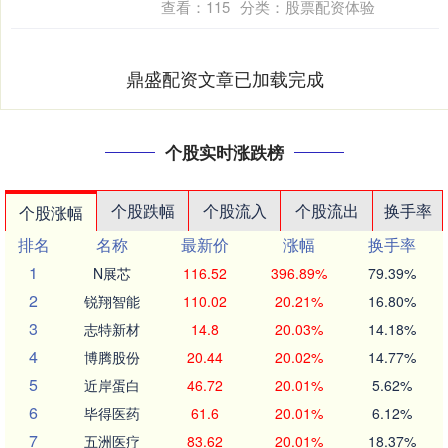
查看：
115
分类：
股票配资体验
鼎盛配资文章已加载完成
个股实时涨跌榜
个股跌幅
个股流入
个股流出
换手率
个股涨幅
排名
名称
最新价
涨幅
换手率
1
N展芯
116.52
396.89%
79.39%
2
锐翔智能
110.02
20.21%
16.80%
3
志特新材
14.8
20.03%
14.18%
4
博腾股份
20.44
20.02%
14.77%
5
近岸蛋白
46.72
20.01%
5.62%
6
毕得医药
61.6
20.01%
6.12%
7
五洲医疗
83.62
20.01%
18.37%