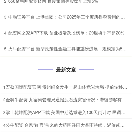
658金融网配资官网 百度集团美股盘前上涨5%
2
中融证券平台 上港集团：公司2025年三季度所得税费用的增长主要是公司的盈利增长
3
配资网之家APP下载 创业板活跃股榜单：29股换手率超20%
4
火牛配资平台 新型政策性金融工具迎重磅进展，规模定为5000亿，专家称可撬动投资10倍以上
5
最新文章
宏盈国际配资官网 贵州织金发生一起山体危岩垮塌 提前转移未造成人员伤亡
1
金狮牛配资 九寨沟管理局通报泥石流灾害情况：滞留游客有序撤离，无人员伤亡
2
掌上乾坤配资APP下载 美国中期选举进入100天倒计时 民调显示特朗普支持率处于低位
3
公牛配资 台风“红霞”带来的大范围暴雨大暴雨持续，涡旋或在陆地维持较长时间，强降雨北上
4