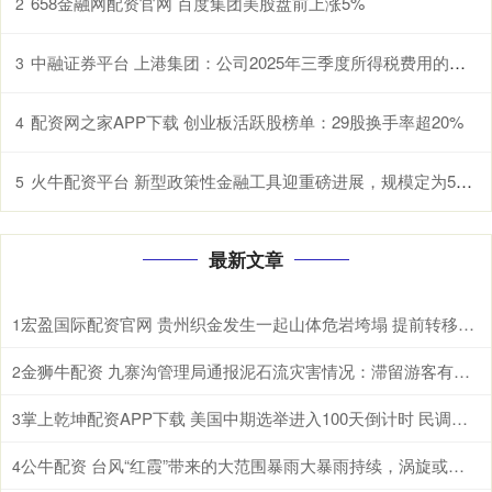
658金融网配资官网 百度集团美股盘前上涨5%
2
中融证券平台 上港集团：公司2025年三季度所得税费用的增长主要是公司的盈利增长
3
配资网之家APP下载 创业板活跃股榜单：29股换手率超20%
4
火牛配资平台 新型政策性金融工具迎重磅进展，规模定为5000亿，专家称可撬动投资10倍以上
5
最新文章
宏盈国际配资官网 贵州织金发生一起山体危岩垮塌 提前转移未造成人员伤亡
1
金狮牛配资 九寨沟管理局通报泥石流灾害情况：滞留游客有序撤离，无人员伤亡
2
掌上乾坤配资APP下载 美国中期选举进入100天倒计时 民调显示特朗普支持率处于低位
3
公牛配资 台风“红霞”带来的大范围暴雨大暴雨持续，涡旋或在陆地维持较长时间，强降雨北上
4