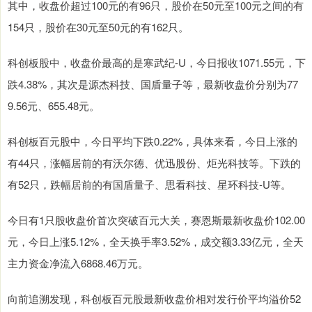
其中，收盘价超过100元的有96只，股价在50元至100元之间的有
154只，股价在30元至50元的有162只。
科创板股中，收盘价最高的是寒武纪-U，今日报收1071.55元，下
跌4.38%，其次是源杰科技、国盾量子等，最新收盘价分别为77
9.56元、655.48元。
科创板百元股中，今日平均下跌0.22%，具体来看，今日上涨的
有44只，涨幅居前的有沃尔德、优迅股份、炬光科技等。下跌的
有52只，跌幅居前的有国盾量子、思看科技、星环科技-U等。
今日有1只股收盘价首次突破百元大关，赛恩斯最新收盘价102.00
元，今日上涨5.12%，全天换手率3.52%，成交额3.33亿元，全天
主力资金净流入6868.46万元。
向前追溯发现，科创板百元股最新收盘价相对发行价平均溢价52