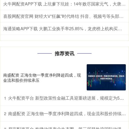
火牛网配资APP下载 上坑爹下坑娃：14年败尽国家元气，大唐名存实亡回天无力
喜股网配资官网 财经大V“狂飙”时代终结 抖音、视频号等头部平台密集出手，规范金融行业内容生态
海通策略APP下载 大鹏工业换手率25.85%，龙虎榜上机构买入359.60万元，卖出417.77万元
推荐资讯
南盛配资 正海生物一季度净利降超四成，现
金流和股价持续承压
火牛配资平台 新型政策性金融工具迎重磅进展，规模定为5000亿，专家称可撬动投资10倍以上
1
南盛配资 正海生物一季度净利降超四成，现金流和股价持续承压
2
易宝配资平台 构建动漫产业生态圈，第三届燚热浪国际动漫游戏博览会签约仪式在长沙国际会展中心举行