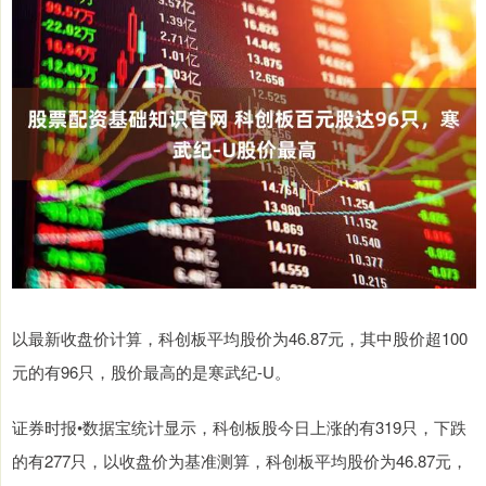
以最新收盘价计算，科创板平均股价为46.87元，其中股价超100
元的有96只，股价最高的是寒武纪-U。
证券时报•数据宝统计显示，科创板股今日上涨的有319只，下跌
的有277只，以收盘价为基准测算，科创板平均股价为46.87元，