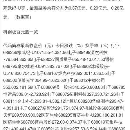
寒武纪-U等，最新融券余额分别为0.37亿元、0.29亿元、0.28亿
元。（数据宝）
科创板百元股一览
代码简称最新收盘价（元）今日涨跌（%）换手率（%）行业
688256寒武纪-U1071.55-4.381.96电子688498源杰科技
779.564.363.65电子688027国盾量子655.48-13.017.50通信
688795摩尔线程-U591.382.767.02电子688802沐曦股份-
U516.820.754.73电子688167炬光科技392.0011.036.55电子
688502茂莱光学364.99-1.623.62电子688012中微公司
352.002.181.58电子688809强一股份340.25-0.808.88电子688785
恒运昌339.01-2.728.92电子688072拓荆科技327.330.721.26电子
688111金山办公293.81-4.382.12计算机688200华峰测控293.47-
4.031.81电子688627精智达291.751.374.97机械设备688506百利
天恒289.590.900.32医药生物688235百济神州-U280.180.201.81
医药生物688766普冉股份272.00-0.074.37电子688019安集科技
271.402.441.47电子688521芯原股份257.53-6.524.14电子688692