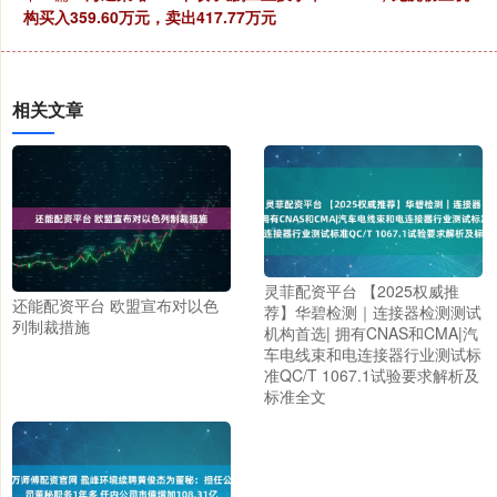
构买入359.60万元，卖出417.77万元
相关文章
灵菲配资平台 【2025权威推
还能配资平台 欧盟宣布对以色
荐】华碧检测｜连接器检测测试
列制裁措施
机构首选| 拥有CNAS和CMA|汽
车电线束和电连接器行业测试标
准QC/T 1067.1试验要求解析及
标准全文