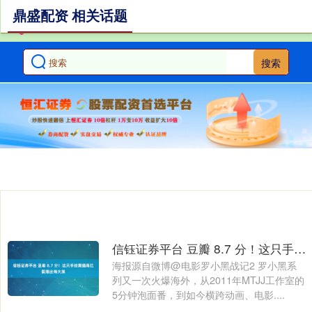
鼎盛配资 相关话题
搜索
信钰证券平台 豆瓣 8.7 分！这只手绘黑猫再扛国漫出海大旗
海报源自微博@电影罗小黑战记2 罗小黑系
列又一次火爆海外，从2011年MTJJ工作室的
5分钟泡面番，到如今横跨动画、电影....