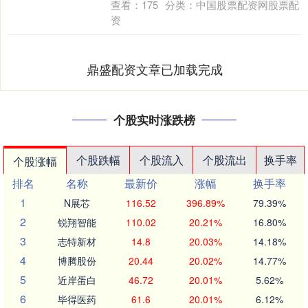
查看：
175
分类：
中国股票配资网股票配
资
鼎盛配资文章已加载完成
个股实时涨跌榜
个股跌幅
个股流入
个股流出
换手率
个股涨幅
排名
名称
最新价
涨幅
换手率
1
N展芯
116.52
396.89%
79.39%
2
锐翔智能
110.02
20.21%
16.80%
3
志特新材
14.8
20.03%
14.18%
4
博腾股份
20.44
20.02%
14.77%
5
近岸蛋白
46.72
20.01%
5.62%
6
毕得医药
61.6
20.01%
6.12%