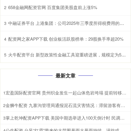
658金融网配资官网 百度集团美股盘前上涨5%
2
中融证券平台 上港集团：公司2025年三季度所得税费用的增长主要是公司的盈利增长
3
配资网之家APP下载 创业板活跃股榜单：29股换手率超20%
4
火牛配资平台 新型政策性金融工具迎重磅进展，规模定为5000亿，专家称可撬动投资10倍以上
5
最新文章
宏盈国际配资官网 贵州织金发生一起山体危岩垮塌 提前转移未造成人员伤亡
1
金狮牛配资 九寨沟管理局通报泥石流灾害情况：滞留游客有序撤离，无人员伤亡
2
掌上乾坤配资APP下载 美国中期选举进入100天倒计时 民调显示特朗普支持率处于低位
3
公牛配资 台风“红霞”带来的大范围暴雨大暴雨持续，涡旋或在陆地维持较长时间，强降雨北上
4