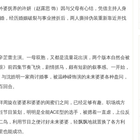
外婆抚养的许妍（赵露思 饰）因与父母有心结，凭借主持人身
结婚，经历婚姻破裂与事业挫折后，两人撕掉伪装重新靠近并找
辛芷蕾主演。一母双胞，又都是流量花出演，两个版本自然会被
眼》前四集节奏飞快，剧情抓马，颇有短剧的叙事感。一开始，
份，与沈皓明一家商讨婚事，被温峥嵘饰演的未来婆婆各种盘问，
百回合。
样周旋在婆婆和婆婆的闺蜜们之间，已经足够有趣。职场戏方
饪节目策划，明明是全能ACE型的选手，被摁着一直虐，上位反
二鸟，利用节目之便讨好未来婆婆，轻飘飘地就置换了各方利
里也能成功。