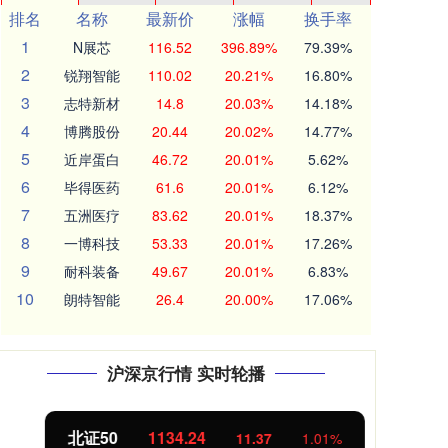
排名
名称
最新价
涨幅
换手率
1
N展芯
116.52
396.89%
79.39%
2
锐翔智能
110.02
20.21%
16.80%
3
志特新材
14.8
20.03%
14.18%
4
博腾股份
20.44
20.02%
14.77%
5
近岸蛋白
46.72
20.01%
5.62%
6
毕得医药
61.6
20.01%
6.12%
7
五洲医疗
83.62
20.01%
18.37%
8
一博科技
53.33
20.01%
17.26%
9
耐科装备
49.67
20.01%
6.83%
10
朗特智能
26.4
20.00%
17.06%
沪深京行情 实时轮播
北证50
1134.24
创
11.37
1.01%