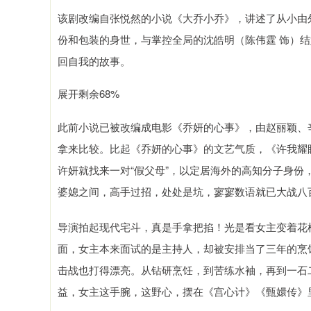
该剧改编自张悦然的小说《大乔小乔》，讲述了从小由
份和包装的身世，与掌控全局的沈皓明（陈伟霆 饰）
回自我的故事。
展开剩余68%
此前小说已被改编成电影《乔妍的心事》，由赵丽颖、
拿来比较。比起《乔妍的心事》的文艺气质，《许我耀
许妍就找来一对“假父母”，以定居海外的高知分子身
婆媳之间，高手过招，处处是坑，寥寥数语就已大战八
导演拍起现代宅斗，真是手拿把掐！光是看女主变着花
面，女主本来面试的是主持人，却被安排当了三年的烹
击战也打得漂亮。从钻研烹饪，到苦练水袖，再到一石
益，女主这手腕，这野心，摆在《宫心计》《甄嬛传》