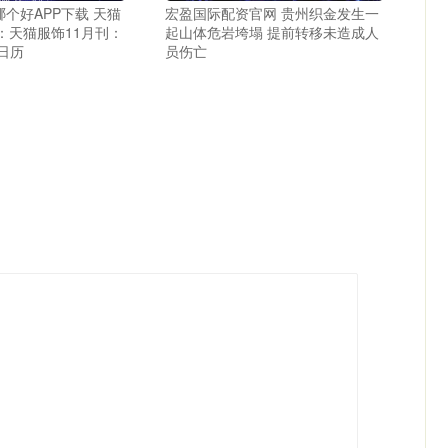
个好APP下载 天猫
宏盈国际配资官网 贵州织金发生一
a：天猫服饰11月刊：
起山体危岩垮塌 提前转移未造成人
日历
员伤亡