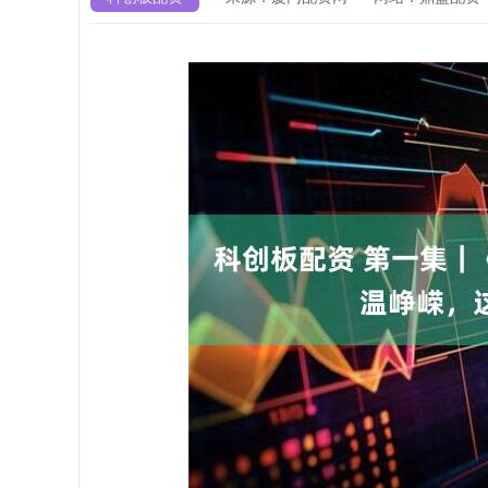
深证成指
14311.01
9.68
1.02%
200.89
1