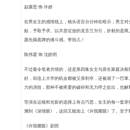
赵露思 饰 许妍
在男女主的感情线上，镜头语言分分钟在暗示，男主对
贴，予取予求。以共赏绽放的龙舌兰为引，折射的是两
愿先揭底牌的缠斗感。带劲儿！
陈伟霆 饰 沈皓明
不过最令笔者共情的，还是第四集女主与原生家庭决裂
好，却连上大学的机会都被父亲剥夺，还被扇了一巴掌
力的演技，那种不被疼爱的破碎和无力呼之欲出，也解
导演在运镜和光影的选择上有点巧思，女主的每一套穿
溯到《深情眼》，这回又能加上《许我耀眼》了。至于
《许我耀眼》剧照