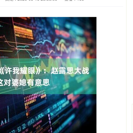
沪深300
4694.44
.42%
43.13
0.93%