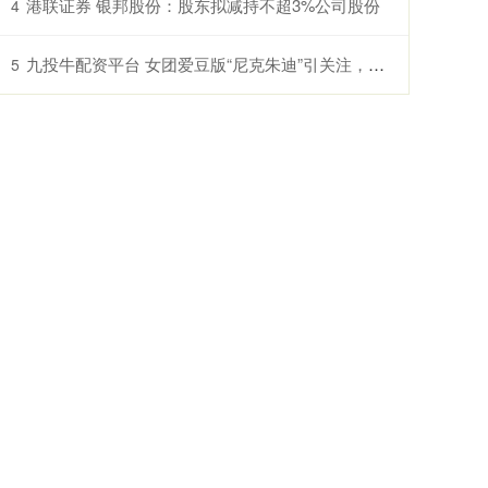
港联证券 银邦股份：股东拟减持不超3%公司股份
4
九投牛配资平台 女团爱豆版“尼克朱迪”引关注，有网友为“人设争议”吵翻了？
5