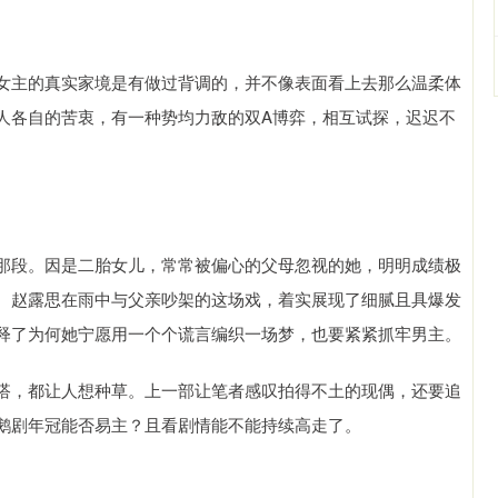
女主的真实家境是有做过背调的，并不像表面看上去那么温柔体
人各自的苦衷，有一种势均力敌的双A博弈，相互试探，迟迟不
那段。因是二胎女儿，常常被偏心的父母忽视的她，明明成绩极
。赵露思在雨中与父亲吵架的这场戏，着实展现了细腻且具爆发
释了为何她宁愿用一个个谎言编织一场梦，也要紧紧抓牢男主。
搭，都让人想种草。上一部让笔者感叹拍得不土的现偶，还要追
鹅剧年冠能否易主？且看剧情能不能持续高走了。