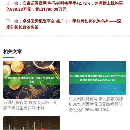
上一篇：
安泰证券官网 科马材料换手率42.72%，龙虎榜上机构买
入879.28万元，卖出1780.09万元
下一篇：
卓盛国际配资平台 杨广：一手好牌如何化为乌有——深
度剖析其政治失策
相关文章
牛人网配资官网 美元指数领涨
万通配资官网 搜救犬贝塔：瓦
0.06% 新西兰元日元跌幅居前
砾下寻找生命的72小时
分别达0.26%和0.10%