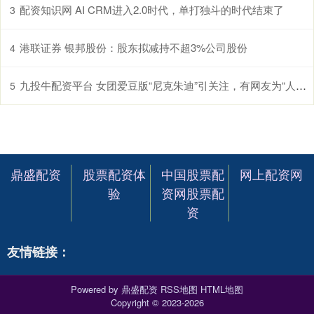
配资知识网 AI CRM进入2.0时代，单打独斗的时代结束了
3
港联证券 银邦股份：股东拟减持不超3%公司股份
4
九投牛配资平台 女团爱豆版“尼克朱迪”引关注，有网友为“人设争议”吵翻了？
5
鼎盛配资
股票配资体
中国股票配
网上配资网
验
资网股票配
资
友情链接：
Powered by
鼎盛配资
RSS地图
HTML地图
Copyright
© 2023-2026